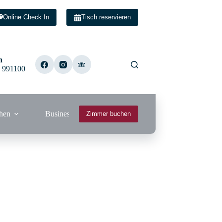
Online Check In
Tisch reservieren
n
 991100
hen
Business
Zimmer buchen