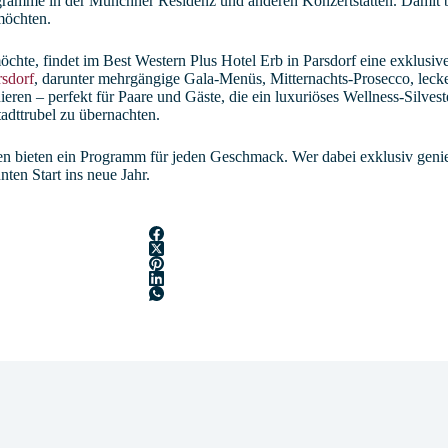
gramme in der Münchner Residenz und anderen Konzertstätten. Damit bi
möchten.
 möchte, findet im Best Western Plus Hotel Erb in Parsdorf eine exklus
rsdorf
, darunter mehrgängige Gala-Menüs, Mitternachts-Prosecco, lec
eren – perfekt für Paare und Gäste, die ein luxuriöses Wellness-Silve
dttrubel zu übernachten.
n bieten ein Programm für jeden Geschmack. Wer dabei exklusiv genieße
nten Start ins neue Jahr.