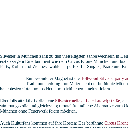
Silvester in München: Kultur, Events & festliche Angebote im Hotel
Silvester in München zählt zu den vielseitigsten Jahreswechseln in D
erstklassigem Entertainment wie dem Circus Krone München und luxuri
Party, Kultur und Wellness wählen – perfekt für Singles, Paare und Fam
Ein besonderer Magnet ist die
Tollwood Silvesterparty a
Traditionell erklingt um Mitternacht der berühmte Mitt
beliebtesten Orte, um ins Neujahr in München hineinzufeiern.
Ebenfalls attraktiv ist die neue
Silvestermeile auf der Ludwigstraße
, ei
stimmungsvolle und gleichzeitig umweltfreundliche Alternative zum klass
München ohne Feuerwerk feiern möchten.
Auch Kulturfans kommen auf ihre Kosten: Der berühmte
Circus Kron