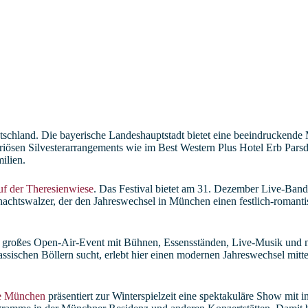
 Erb Parsdorf
eutschland. Die bayerische Landeshauptstadt bietet eine beeindrucken
ösen Silvesterarrangements wie im Best Western Plus Hotel Erb Parsd
ilien.
uf der Theresienwiese
. Das Festival bietet am 31. Dezember Live-Band
ernachtswalzer, der den Jahreswechsel in München einen festlich-roman
n großes Open-Air-Event mit Bühnen, Essensständen, Live-Musik und n
ischen Böllern sucht, erlebt hier einen modernen Jahreswechsel mitten i
e München
präsentiert zur Winterspielzeit eine spektakuläre Show mit i