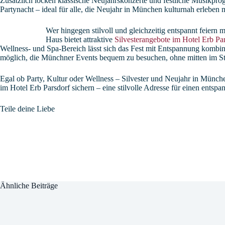
Zusätzlich locken klassische Neujahrskonzerte und festliche Musikpro
Partynacht – ideal für alle, die Neujahr in München kulturnah erleben 
Wer hingegen stilvoll und gleichzeitig entspannt feiern
Haus bietet attraktive
Silvesterangebote im Hotel Erb Pa
Wellness- und Spa-Bereich lässt sich das Fest mit Entspannung kombini
möglich, die Münchner Events bequem zu besuchen, ohne mitten im Sta
Egal ob Party, Kultur oder Wellness – Silvester und Neujahr in Münche
im Hotel Erb Parsdorf sichern – eine stilvolle Adresse für einen entspan
Teile deine Liebe
Ähnliche Beiträge