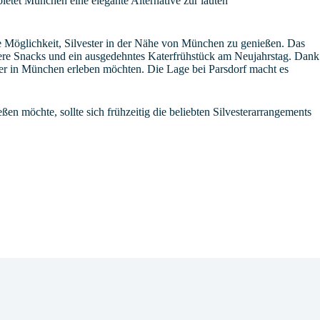
etet München eine elegante Alternative zur lauten
ive Möglichkeit, Silvester in der Nähe von München zu genießen. Das
kere Snacks und ein ausgedehntes Katerfrühstück am Neujahrstag. Dank
ster in München erleben möchten. Die Lage bei Parsdorf macht es
n möchte, sollte sich frühzeitig die beliebten Silvesterarrangements