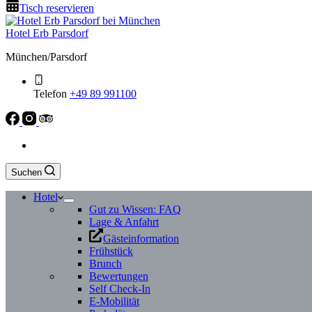
Tisch reservieren
Hotel Erb Parsdorf
München/Parsdorf
Telefon
+49 89 991100
Suchen
Hotel
Gut zu Wissen: FAQ
Lage & Anfahrt
Gästeinformation
Frühstück
Brunch
Bewertungen
Self Check-In
E-Mobilität