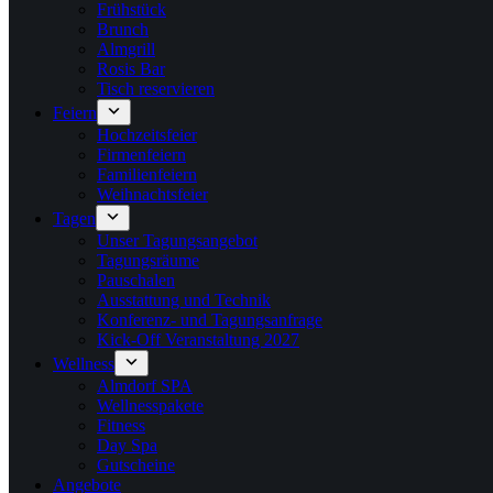
Frühstück
Brunch
Almgrill
Rosis Bar
Tisch reservieren
Feiern
Hochzeitsfeier
Firmenfeiern
Familienfeiern
Weihnachtsfeier
Tagen
Unser Tagungsangebot
Tagungsräume
Pauschalen
Ausstattung und Technik
Konferenz- und Tagungsanfrage
Kick-Off Veranstaltung 2027
Wellness
Almdorf SPA
Wellnesspakete
Fitness
Day Spa
Gutscheine
Angebote