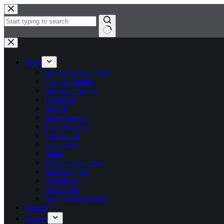
Zum
Inhalt
springen
Keine
Ergebnisse
Hotel
Gut zu Wissen: FAQ
Lage & Anfahrt
Gästeinformation
Frühstück
Brunch
Bewertungen
Self Check-In
E-Mobilität
Parkplätze
Bilder
Unsere Geschichte
Nachhaltigkeit
Neuigkeiten
Gutscheine
Best Western Hotels
Zimmer
Genuss