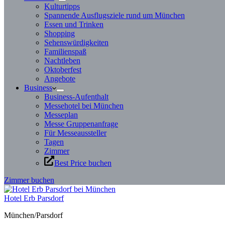
Kulturtipps
Spannende Ausflugsziele rund um München
Essen und Trinken
Shopping
Sehenswürdigkeiten
Familienspaß
Nachtleben
Oktoberfest
Angebote
Business
Business-Aufenthalt
Messehotel bei München
Messeplan
Messe Gruppenanfrage
Für Messeaussteller
Tagen
Zimmer
Best Price buchen
Zimmer buchen
Hotel Erb Parsdorf
München/Parsdorf