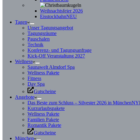
Weihnachtsfeier 2026
Eisstockbahn
NEU
Tagen
Unser Tagungsangebot
Tagungsräume
Pauschalen
Technik
Konferenz- und Tagungsanfrage
Kick-Off Veranstaltung 2027
Wellness
Saunawelt Almdorf Spa
Wellness Pakete
Fitness
Day Spa
Gutscheine
Angebote
Das Beste zum Schluss – Silvester 2026 in München
NY
Kurzurlaubspakete
Wellness Pakete
Familien Pakete
Romantik Pakete
Gutscheine
München