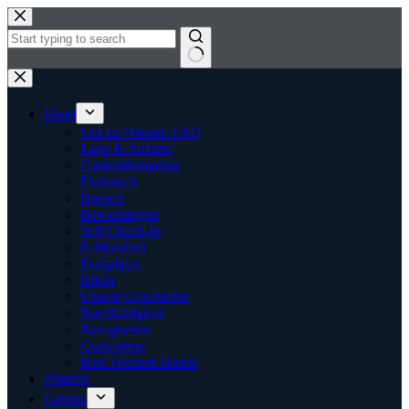
Zum
Inhalt
springen
Keine
Ergebnisse
Hotel
Gut zu Wissen: FAQ
Lage & Anfahrt
Gästeinformation
Frühstück
Brunch
Bewertungen
Self Check-In
E-Mobilität
Parkplätze
Bilder
Unsere Geschichte
Nachhaltigkeit
Neuigkeiten
Gutscheine
Best Western Hotels
Zimmer
Genuss