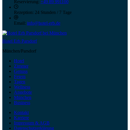
Reservierung:
+49 89 991100
Rezeption:
24 Stunden / 7 Tage
Email:
info@hotel-erb.de
Hotel Erb Parsdorf
München/Parsdorf
Hotel
Zimmer
Genuss
Feiern
Tagen
Wellness
Angebote
München
Business
Kontakt
Karriere
Impressum & AGB
Datenschutzerklärung