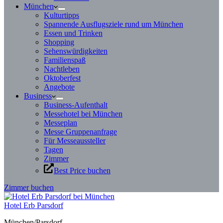
München
Kulturtipps
Spannende Ausflugsziele rund um München
Essen und Trinken
Shopping
Sehenswürdigkeiten
Familienspaß
Nachtleben
Oktoberfest
Angebote
Business
Business-Aufenthalt
Messehotel bei München
Messeplan
Messe Gruppenanfrage
Für Messeaussteller
Tagen
Zimmer
Best Price buchen
Zimmer buchen
Hotel Erb Parsdorf
München/Parsdorf