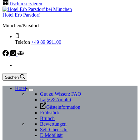
Tisch reservieren
Hotel Erb Parsdorf
München/Parsdorf
Telefon
+49 89 991100
Suchen
Hotel
Gut zu Wissen: FAQ
Lage & Anfahrt
Gästeinformation
Frühstück
Brunch
Bewertungen
Self Check-In
E-Mobilität