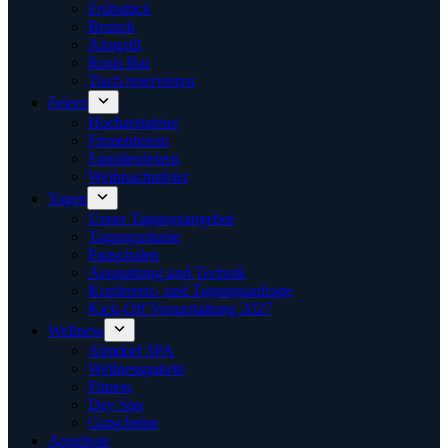
Frühstück
Brunch
Almgrill
Rosis Bar
Tisch reservieren
Feiern
Hochzeitsfeier
Firmenfeiern
Familienfeiern
Weihnachtsfeier
Tagen
Unser Tagungsangebot
Tagungsräume
Pauschalen
Ausstattung und Technik
Konferenz- und Tagungsanfrage
Kick-Off Veranstaltung 2027
Wellness
Almdorf SPA
Wellnesspakete
Fitness
Day Spa
Gutscheine
Angebote