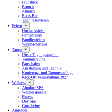
Frühstück
Brunch
Almgrill
Rosis Bar
Tisch reservieren
Feiern
Hochzeitsfeier
Firmenfeiern
Familienfeiern
Weihnachtsfeier
Tagen
Unser Tagungsangebot
Tagungsräume
Pauschalen
Ausstattung und Technik
Konferenz- und Tagungsanfrage
Kick-Off Veranstaltung 2027
Wellness
Almdorf SPA
Wellnesspakete
Fitness
Day Spa
Gutscheine
Angebote