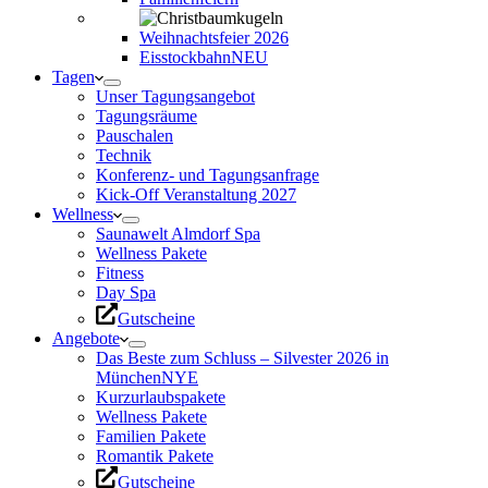
Weihnachtsfeier 2026
Eisstockbahn
NEU
Tagen
Unser Tagungsangebot
Tagungsräume
Pauschalen
Technik
Konferenz- und Tagungsanfrage
Kick-Off Veranstaltung 2027
Wellness
Saunawelt Almdorf Spa
Wellness Pakete
Fitness
Day Spa
Gutscheine
Angebote
Das Beste zum Schluss – Silvester 2026 in
München
NYE
Kurzurlaubspakete
Wellness Pakete
Familien Pakete
Romantik Pakete
Gutscheine