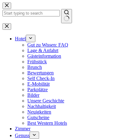
Zum
Inhalt
springen
Keine
Ergebnisse
Hotel
Gut zu Wissen: FAQ
Lage & Anfahrt
Gästeinformation
Frühstück
Brunch
Bewertungen
Self Check-In
E-Mobilität
Parkplätze
Bilder
Unsere Geschichte
Nachhaltigkeit
Neuigkeiten
Gutscheine
Best Western Hotels
Zimmer
Genuss