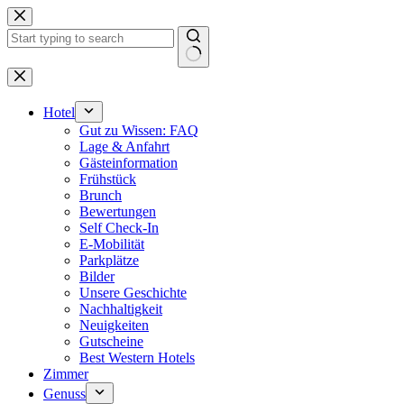
Zum
Inhalt
springen
Keine
Ergebnisse
Hotel
Gut zu Wissen: FAQ
Lage & Anfahrt
Gästeinformation
Frühstück
Brunch
Bewertungen
Self Check-In
E-Mobilität
Parkplätze
Bilder
Unsere Geschichte
Nachhaltigkeit
Neuigkeiten
Gutscheine
Best Western Hotels
Zimmer
Genuss