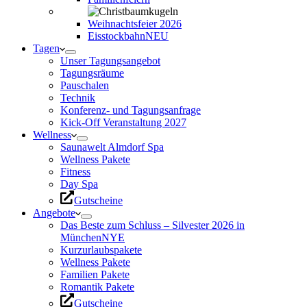
Weihnachtsfeier 2026
Eisstockbahn
NEU
Tagen
Unser Tagungsangebot
Tagungsräume
Pauschalen
Technik
Konferenz- und Tagungsanfrage
Kick-Off Veranstaltung 2027
Wellness
Saunawelt Almdorf Spa
Wellness Pakete
Fitness
Day Spa
Gutscheine
Angebote
Das Beste zum Schluss – Silvester 2026 in
München
NYE
Kurzurlaubspakete
Wellness Pakete
Familien Pakete
Romantik Pakete
Gutscheine