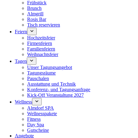
Frühstück
Brunch
Almgrill
Rosis Bar
Tisch reservieren
Feiern
Hochzeitsfeier
Firmenfeiern
Familienfeiern
Weihnachtsfeier
Tagen
Unser Tagungsangebot
Tagungsräume
Pauschalen
Ausstattung und Technik
Konferenz- und Tagungsanfrage
Kick-Off Veranstaltung 2027
Wellness
Almdorf SPA
Wellnesspakete
Fitness
Day Spa
Gutscheine
Angebote