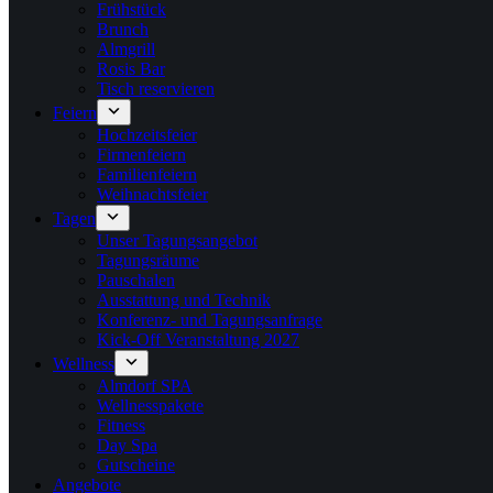
Frühstück
Brunch
Almgrill
Rosis Bar
Tisch reservieren
Feiern
Hochzeitsfeier
Firmenfeiern
Familienfeiern
Weihnachtsfeier
Tagen
Unser Tagungsangebot
Tagungsräume
Pauschalen
Ausstattung und Technik
Konferenz- und Tagungsanfrage
Kick-Off Veranstaltung 2027
Wellness
Almdorf SPA
Wellnesspakete
Fitness
Day Spa
Gutscheine
Angebote