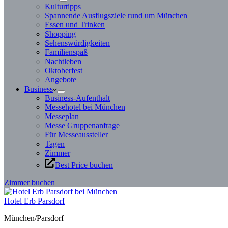
Kulturtipps
Spannende Ausflugsziele rund um München
Essen und Trinken
Shopping
Sehenswürdigkeiten
Familienspaß
Nachtleben
Oktoberfest
Angebote
Business
Business-Aufenthalt
Messehotel bei München
Messeplan
Messe Gruppenanfrage
Für Messeaussteller
Tagen
Zimmer
Best Price buchen
Zimmer buchen
Hotel Erb Parsdorf
München/Parsdorf