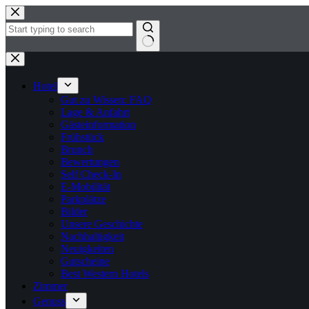
Zum
Inhalt
springen
Keine
Ergebnisse
Hotel
Gut zu Wissen: FAQ
Lage & Anfahrt
Gästeinformation
Frühstück
Brunch
Bewertungen
Self Check-In
E-Mobilität
Parkplätze
Bilder
Unsere Geschichte
Nachhaltigkeit
Neuigkeiten
Gutscheine
Best Western Hotels
Zimmer
Genuss