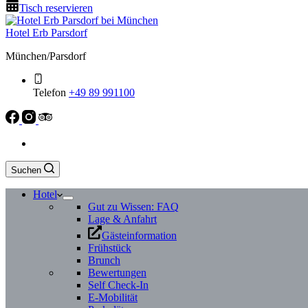
Tisch reservieren
Hotel Erb Parsdorf
München/Parsdorf
Telefon
+49 89 991100
Suchen
Hotel
Gut zu Wissen: FAQ
Lage & Anfahrt
Gästeinformation
Frühstück
Brunch
Bewertungen
Self Check-In
E-Mobilität