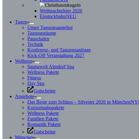
Weihnachtsfeier 2026
Eisstockbahn
NEU
Tagen
Unser Tagungsangebot
Tagungsräume
Pauschalen
Technik
Konferenz- und Tagungsanfrage
Kick-Off Veranstaltung 2027
Wellness
Saunawelt Almdorf Spa
Wellness Pakete
Fitness
Day Spa
Gutscheine
Angebote
Das Beste zum Schluss – Silvester 2026 in München
NY
Kurzurlaubspakete
Wellness Pakete
Familien Pakete
Romantik Pakete
Gutscheine
München