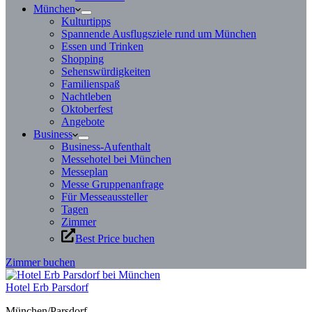
München
Kulturtipps
Spannende Ausflugsziele rund um München
Essen und Trinken
Shopping
Sehenswürdigkeiten
Familienspaß
Nachtleben
Oktoberfest
Angebote
Business
Business-Aufenthalt
Messehotel bei München
Messeplan
Messe Gruppenanfrage
Für Messeaussteller
Tagen
Zimmer
Best Price buchen
Zimmer buchen
Hotel Erb Parsdorf
München/Parsdorf