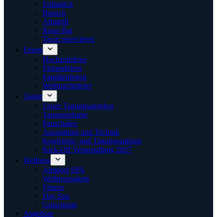
Frühstück
Brunch
Almgrill
Rosis Bar
Tisch reservieren
Feiern
Hochzeitsfeier
Firmenfeiern
Familienfeiern
Weihnachtsfeier
Tagen
Unser Tagungsangebot
Tagungsräume
Pauschalen
Ausstattung und Technik
Konferenz- und Tagungsanfrage
Kick-Off Veranstaltung 2027
Wellness
Almdorf SPA
Wellnesspakete
Fitness
Day Spa
Gutscheine
Angebote