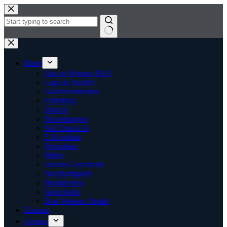
Zum
Inhalt
springen
Keine
Ergebnisse
Hotel
Gut zu Wissen: FAQ
Lage & Anfahrt
Gästeinformation
Frühstück
Brunch
Bewertungen
Self Check-In
E-Mobilität
Parkplätze
Bilder
Unsere Geschichte
Nachhaltigkeit
Neuigkeiten
Gutscheine
Best Western Hotels
Zimmer
Genuss