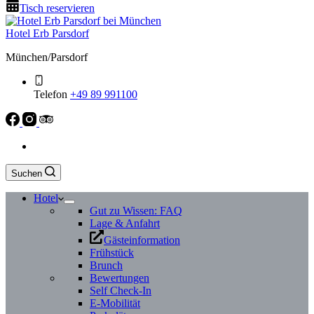
Tisch reservieren
Hotel Erb Parsdorf
München/Parsdorf
Telefon
+49 89 991100
Suchen
Hotel
Gut zu Wissen: FAQ
Lage & Anfahrt
Gästeinformation
Frühstück
Brunch
Bewertungen
Self Check-In
E-Mobilität