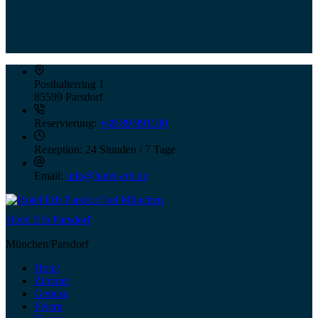
Posthalterring 1
85599 Parsdorf
Reservierung:
+49 89 991100
Rezeption:
24 Stunden / 7 Tage
Email:
info@hotel-erb.de
Hotel Erb Parsdorf
München/Parsdorf
Hotel
Zimmer
Genuss
Feiern