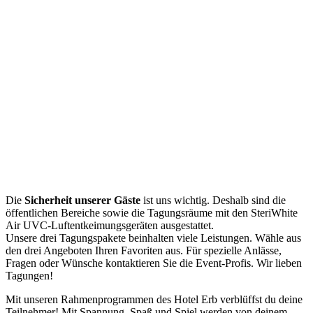
Modern
und
Sicher
– Tagen im Hotel
Erb
Die
Sicherheit unserer Gäste
ist uns wichtig. Deshalb sind die
öffentlichen Bereiche sowie die Tagungsräume mit den SteriWhite
Air UVC-Luftentkeimungsgeräten ausgestattet.
Unsere drei Tagungspakete beinhalten viele Leistungen. Wähle aus
den drei Angeboten Ihren Favoriten aus. Für spezielle Anlässe,
Fragen oder Wünsche kontaktieren Sie die Event-Profis. Wir lieben
Tagungen!
Mit unseren Rahmenprogrammen des Hotel Erb verblüffst du deine
Teilnehmer! Mit Spannung, Spaß und Spiel werden von deinem