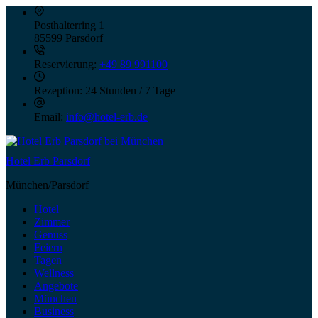
Posthalterring 1
85599 Parsdorf
Reservierung:
+49 89 991100
Rezeption:
24 Stunden / 7 Tage
Email:
info@hotel-erb.de
Hotel Erb Parsdorf
München/Parsdorf
Hotel
Zimmer
Genuss
Feiern
Tagen
Wellness
Angebote
München
Business