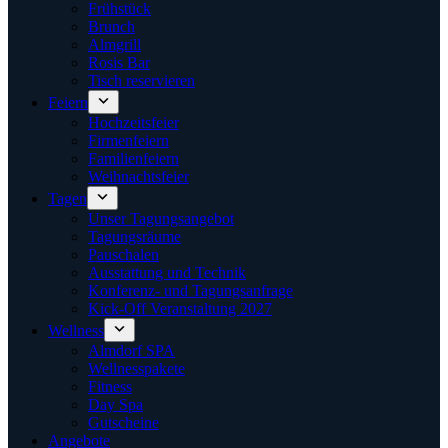
Frühstück
Brunch
Almgrill
Rosis Bar
Tisch reservieren
Feiern
Hochzeitsfeier
Firmenfeiern
Familienfeiern
Weihnachtsfeier
Tagen
Unser Tagungsangebot
Tagungsräume
Pauschalen
Ausstattung und Technik
Konferenz- und Tagungsanfrage
Kick-Off Veranstaltung 2027
Wellness
Almdorf SPA
Wellnesspakete
Fitness
Day Spa
Gutscheine
Angebote