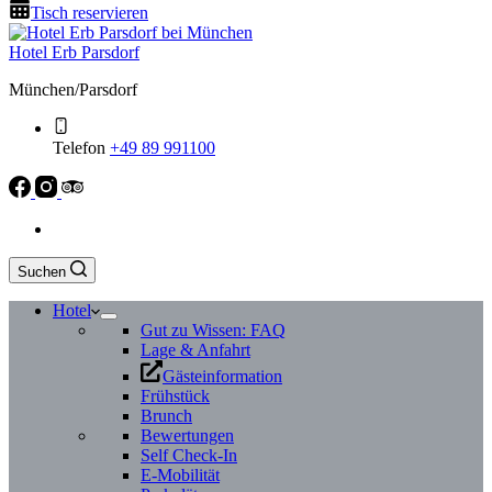
Tisch reservieren
Hotel Erb Parsdorf
München/Parsdorf
Telefon
+49 89 991100
Suchen
Hotel
Gut zu Wissen: FAQ
Lage & Anfahrt
Gästeinformation
Frühstück
Brunch
Bewertungen
Self Check-In
E-Mobilität