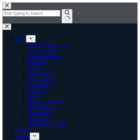
Zum
Inhalt
springen
Keine
Ergebnisse
Hotel
Gut zu Wissen: FAQ
Lage & Anfahrt
Gästeinformation
Frühstück
Brunch
Bewertungen
Self Check-In
E-Mobilität
Parkplätze
Bilder
Unsere Geschichte
Nachhaltigkeit
Neuigkeiten
Gutscheine
Best Western Hotels
Zimmer
Genuss