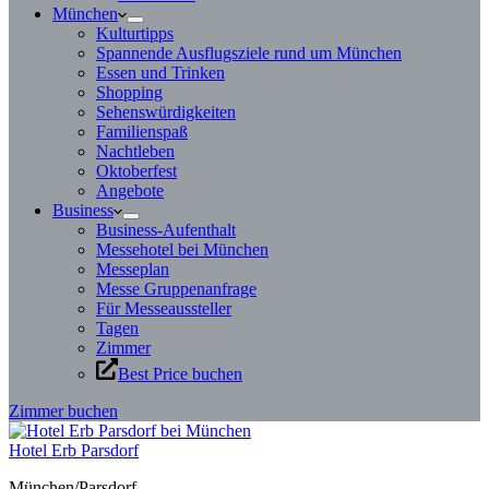
München
Kulturtipps
Spannende Ausflugsziele rund um München
Essen und Trinken
Shopping
Sehenswürdigkeiten
Familienspaß
Nachtleben
Oktoberfest
Angebote
Business
Business-Aufenthalt
Messehotel bei München
Messeplan
Messe Gruppenanfrage
Für Messeaussteller
Tagen
Zimmer
Best Price buchen
Zimmer buchen
Hotel Erb Parsdorf
München/Parsdorf