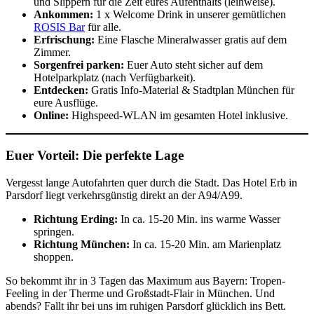
und Slippern für die Zeit eures Aufenthalts (leihweise).
Ankommen:
1 x Welcome Drink in unserer gemütlichen
ROSIS Bar
für alle.
Erfrischung:
Eine Flasche Mineralwasser gratis auf dem
Zimmer.
Sorgenfrei parken:
Euer Auto steht sicher auf dem
Hotelparkplatz (nach Verfügbarkeit).
Entdecken:
Gratis Info-Material & Stadtplan München für
eure Ausflüge.
Online:
Highspeed-WLAN im gesamten Hotel inklusive.
Euer Vorteil: Die perfekte Lage
Vergesst lange Autofahrten quer durch die Stadt. Das Hotel Erb in
Parsdorf liegt verkehrsgünstig direkt an der A94/A99.
Richtung Erding:
In ca. 15-20 Min. ins warme Wasser
springen.
Richtung München:
In ca. 15-20 Min. am Marienplatz
shoppen.
So bekommt ihr in 3 Tagen das Maximum aus Bayern: Tropen-
Feeling in der Therme und Großstadt-Flair in München. Und
abends? Fallt ihr bei uns im ruhigen Parsdorf glücklich ins Bett.