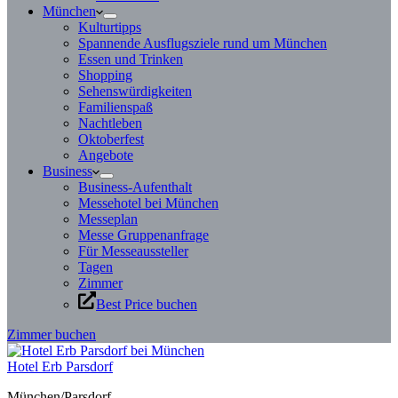
München
Kulturtipps
Spannende Ausflugsziele rund um München
Essen und Trinken
Shopping
Sehenswürdigkeiten
Familienspaß
Nachtleben
Oktoberfest
Angebote
Business
Business-Aufenthalt
Messehotel bei München
Messeplan
Messe Gruppenanfrage
Für Messeaussteller
Tagen
Zimmer
Best Price buchen
Zimmer buchen
Hotel Erb Parsdorf
München/Parsdorf