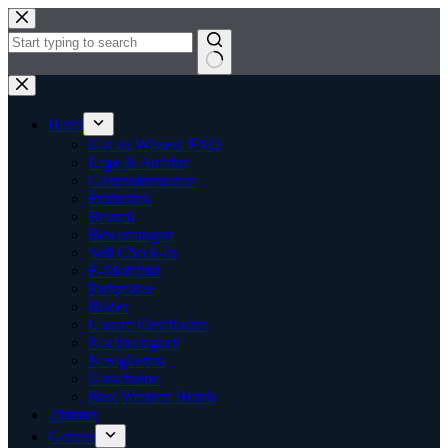
Zum
Inhalt
springen
Keine
Ergebnisse
Hotel
Gut zu Wissen: FAQ
Lage & Anfahrt
Gästeinformation
Frühstück
Brunch
Bewertungen
Self Check-In
E-Mobilität
Parkplätze
Bilder
Unsere Geschichte
Nachhaltigkeit
Neuigkeiten
Gutscheine
Best Western Hotels
Zimmer
Genuss