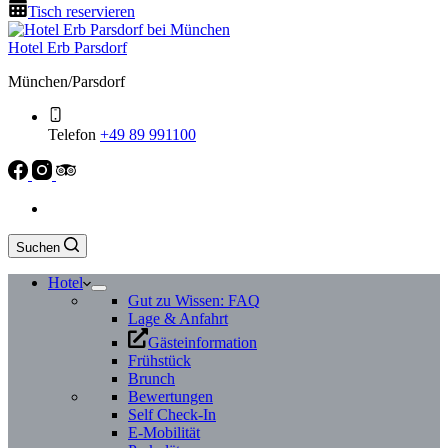
Tisch reservieren
Hotel Erb Parsdorf
München/Parsdorf
Telefon
+49 89 991100
Suchen
Hotel
Gut zu Wissen: FAQ
Lage & Anfahrt
Gästeinformation
Frühstück
Brunch
Bewertungen
Self Check-In
E-Mobilität