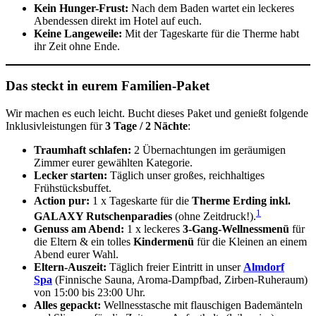
Kein Hunger-Frust:
Nach dem Baden wartet ein leckeres
Abendessen direkt im Hotel auf euch.
Keine Langeweile:
Mit der Tageskarte für die Therme habt
ihr Zeit ohne Ende.
Das steckt in eurem Familien-Paket
Wir machen es euch leicht. Bucht dieses Paket und genießt folgende
Inklusivleistungen für
3 Tage / 2 Nächte
:
Traumhaft schlafen:
2 Übernachtungen im geräumigen
Zimmer eurer gewählten Kategorie.
Lecker starten:
Täglich unser großes, reichhaltiges
Frühstücksbuffet.
Action pur:
1 x Tageskarte für die
Therme Erding inkl.
1
GALAXY Rutschenparadies
(ohne Zeitdruck!).
Genuss am Abend:
1 x leckeres
3-Gang-Wellnessmenü
für
die Eltern & ein tolles
Kindermenü
für die Kleinen an einem
Abend eurer Wahl.
Eltern-Auszeit:
Täglich freier Eintritt in unser
Almdorf
Spa
(Finnische Sauna, Aroma-Dampfbad, Zirben-Ruheraum)
von 15:00 bis 23:00 Uhr.
Alles gepackt:
Wellnesstasche mit flauschigen Bademänteln