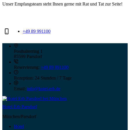
Unser Empfangsteam steht Ihnen gerne mit Rat und Tat zur Seite!
+49 89 991100
Posthalterring 1
85599 Parsdorf
Reservierung:
+49 89 991100
Rezeption:
24 Stunden / 7 Tage
Email:
info@hotel-erb.de
Hotel Erb Parsdorf
München/Parsdorf
Hotel