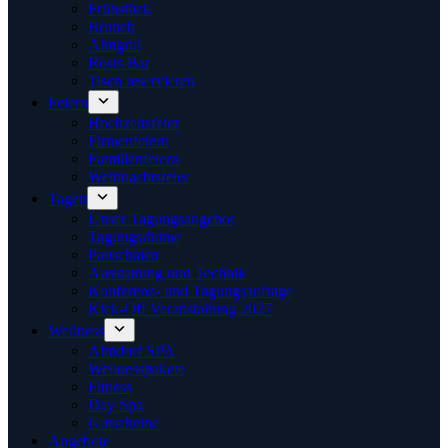
Frühstück
Brunch
Almgrill
Rosis Bar
Tisch reservieren
Feiern
Hochzeitsfeier
Firmenfeiern
Familienfeiern
Weihnachtsfeier
Tagen
Unser Tagungsangebot
Tagungsräume
Pauschalen
Ausstattung und Technik
Konferenz- und Tagungsanfrage
Kick-Off Veranstaltung 2027
Wellness
Almdorf SPA
Wellnesspakete
Fitness
Day Spa
Gutscheine
Angebote