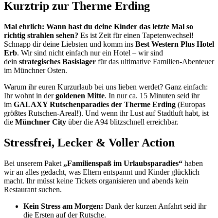
Kurztrip zur Therme Erding
Mal ehrlich: Wann hast du deine Kinder das letzte Mal so
richtig strahlen sehen?
Es ist Zeit für einen Tapetenwechsel!
Schnapp dir deine Liebsten und komm ins
Best Western Plus Hotel
Erb
. Wir sind nicht einfach nur ein Hotel – wir sind
dein
strategisches Basislager
für das ultimative Familien-Abenteuer
im Münchner Osten.
Warum ihr euren Kurzurlaub bei uns lieben werdet? Ganz einfach:
Ihr wohnt in der
goldenen Mitte
. In nur ca. 15 Minuten seid ihr
im
GALAXY Rutschenparadies der Therme Erding
(Europas
größtes Rutschen-Areal!). Und wenn ihr Lust auf Stadtluft habt, ist
die
Münchner City
über die A94 blitzschnell erreichbar.
Stressfrei, Lecker & Voller Action
Bei unserem Paket
„Familienspaß im Urlaubsparadies“
haben
wir an alles gedacht, was Eltern entspannt und Kinder glücklich
macht. Ihr müsst keine Tickets organisieren und abends kein
Restaurant suchen.
Kein Stress am Morgen:
Dank der kurzen Anfahrt seid ihr
die Ersten auf der Rutsche.