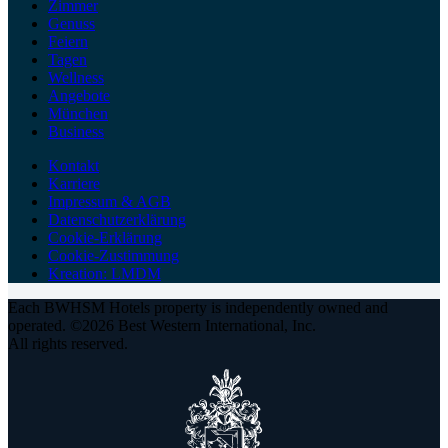
Zimmer
Genuss
Feiern
Tagen
Wellness
Angebote
München
Business
Kontakt
Karriere
Impressum & AGB
Datenschutzerklärung
Cookie-Erklärung
Cookie-Zustimmung
Kreation: LMDM
Each BWHSM Hotels property is independently owned and
operated. ©2026 Best Western International, Inc.
All rights reserved.