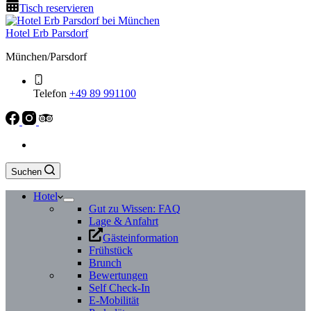
Tisch reservieren
Hotel Erb Parsdorf
München/Parsdorf
Telefon
+49 89 991100
Suchen
Hotel
Gut zu Wissen: FAQ
Lage & Anfahrt
Gästeinformation
Frühstück
Brunch
Bewertungen
Self Check-In
E-Mobilität