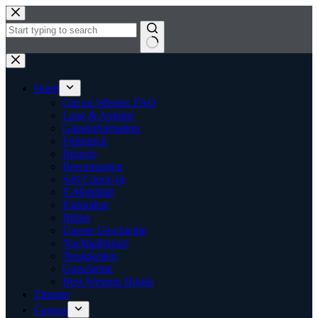
Zum
Inhalt
springen
Keine
Ergebnisse
Hotel
Gut zu Wissen: FAQ
Lage & Anfahrt
Gästeinformation
Frühstück
Brunch
Bewertungen
Self Check-In
E-Mobilität
Parkplätze
Bilder
Unsere Geschichte
Nachhaltigkeit
Neuigkeiten
Gutscheine
Best Western Hotels
Zimmer
Genuss