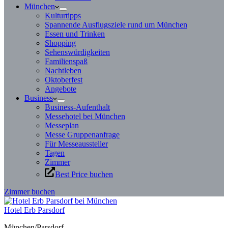
München
Kulturtipps
Spannende Ausflugsziele rund um München
Essen und Trinken
Shopping
Sehenswürdigkeiten
Familienspaß
Nachtleben
Oktoberfest
Angebote
Business
Business-Aufenthalt
Messehotel bei München
Messeplan
Messe Gruppenanfrage
Für Messeaussteller
Tagen
Zimmer
Best Price buchen
Zimmer buchen
Hotel Erb Parsdorf
München/Parsdorf