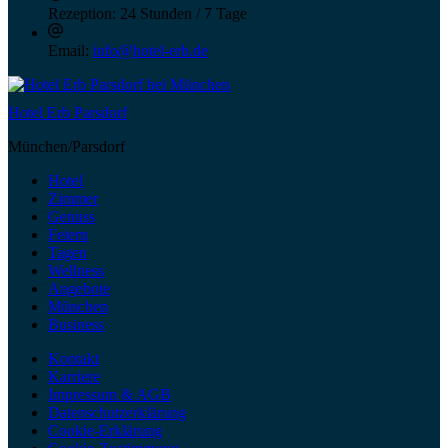
Rezeption:
24 Stunden / 7 Tage
Email:
info@hotel-erb.de
Hotel Erb Parsdorf
München/Parsdorf
Hotel
Zimmer
Genuss
Feiern
Tagen
Wellness
Angebote
München
Business
Kontakt
Karriere
Impressum & AGB
Datenschutzerklärung
Cookie-Erklärung