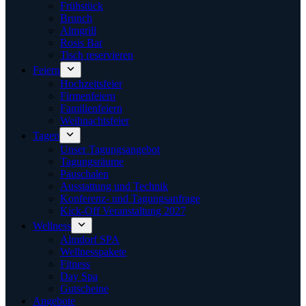
Frühstück
Brunch
Almgrill
Rosis Bar
Tisch reservieren
Feiern
Hochzeitsfeier
Firmenfeiern
Familienfeiern
Weihnachtsfeier
Tagen
Unser Tagungsangebot
Tagungsräume
Pauschalen
Ausstattung und Technik
Konferenz- und Tagungsanfrage
Kick-Off Veranstaltung 2027
Wellness
Almdorf SPA
Wellnesspakete
Fitness
Day Spa
Gutscheine
Angebote